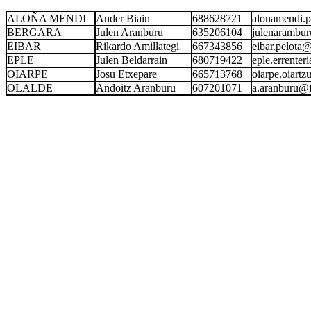
ALOÑA MENDI
Ander Biain
688628721
alonamendi.
BERGARA
Julen Aranburu
635206104
julenarambu
EIBAR
Rikardo Amillategi
667343856
eibar.pelot
EPLE
Julen Beldarrain
680719422
eple.errente
OIARPE
Josu Etxepare
665713768
oiarpe.oiar
OLALDE
Andoitz Aranburu
607201071
a.aranburu@f