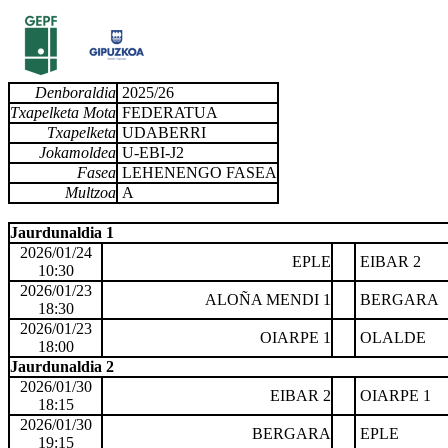
Denboraldia
2025/26
Txapelketa Mota
FEDERATUA
Txapelketa
UDABERRI
Jokamoldea
U-EBI-J2
Fasea
LEHENENGO FASEA
Multzoa
A
Jaurdunaldia 1
2026/01/24
EPLE
EIBAR 2
10:30
2026/01/23
ALOÑA MENDI 1
BERGARA
18:30
2026/01/23
OIARPE 1
OLALDE
18:00
Jaurdunaldia 2
2026/01/30
EIBAR 2
OIARPE 1
18:15
2026/01/30
BERGARA
EPLE
19:15