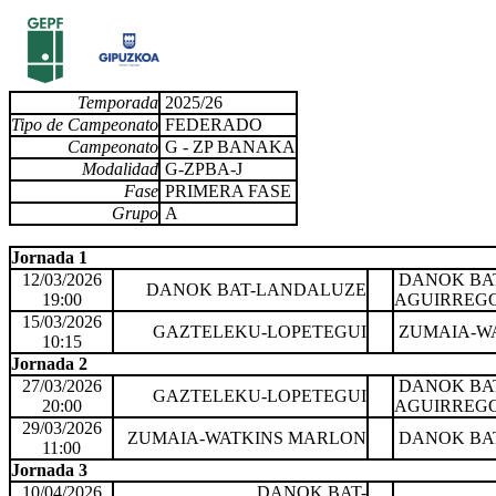
Temporada
2025/26
Tipo de Campeonato
FEDERADO
Campeonato
G - ZP BANAKA
Modalidad
G-ZPBA-J
Fase
PRIMERA FASE
Grupo
A
Jornada 1
12/03/2026
DANOK BA
DANOK BAT-LANDALUZE
19:00
AGUIRREG
15/03/2026
GAZTELEKU-LOPETEGUI
ZUMAIA-W
10:15
Jornada 2
27/03/2026
DANOK BA
GAZTELEKU-LOPETEGUI
20:00
AGUIRREG
29/03/2026
ZUMAIA-WATKINS MARLON
DANOK BA
11:00
Jornada 3
10/04/2026
DANOK BAT-