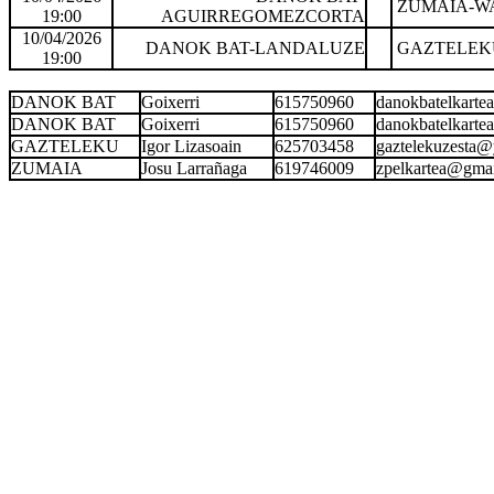
ZUMAIA-W
19:00
AGUIRREGOMEZCORTA
10/04/2026
DANOK BAT-LANDALUZE
GAZTELEK
19:00
DANOK BAT
Goixerri
615750960
danokbatelkart
DANOK BAT
Goixerri
615750960
danokbatelkart
GAZTELEKU
Igor Lizasoain
625703458
gaztelekuzesta
ZUMAIA
Josu Larrañaga
619746009
zpelkartea@gma