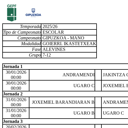
Temporada
2025/26
Tipo de Campeonato
ESCOLAR
Campeonato
GIPUZKOA - MANO
Modalidad
GOIERRI. IKASTETXEAK
Fase
ALEVINES
Grupo
7-12
Jornada 1
30/01/2026
ANDRAMENDI
JAKINTZA 
00:00
30/01/2026
UGARO C
JOXEMIEL 
00:00
Jornada 2
31/01/2026
JOXEMIEL BARANDIARAN B
ANDRAME
00:00
31/01/2026
UGARO B
UGARO C
00:00
Jornada 3
20/02/2026