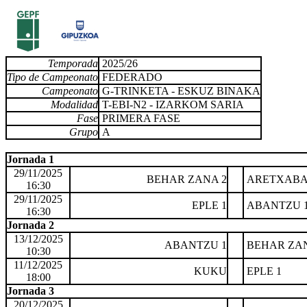
Temporada
2025/26
Tipo de Campeonato
FEDERADO
Campeonato
G-TRINKETA - ESKUZ BINAKA
Modalidad
T-EBI-N2 - IZARKOM SARIA
Fase
PRIMERA FASE
Grupo
A
Jornada 1
29/11/2025
BEHAR ZANA 2
ARETXABA
16:30
29/11/2025
EPLE 1
ABANTZU 
16:30
Jornada 2
13/12/2025
ABANTZU 1
BEHAR ZAN
10:30
11/12/2025
KUKU
EPLE 1
18:00
Jornada 3
20/12/2025