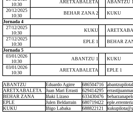
ARETXABALETA
ABANTZU 
10:30
20/12/2025
BEHAR ZANA 2
KUKU
10:30
Jornada 4
27/12/2025
KUKU
ARETXABA
10:30
27/12/2025
EPLE 1
BEHAR ZAN
10:30
Jornada 5
03/01/2026
ABANTZU 1
KUKU
10:30
03/01/2026
ARETXABALETA
EPLE 1
10:30
ABANTZU
Eduardo Agirre
686504716
abantzupilo
ARETXABALETA
Juan Mari Errasti
629414295
errastijuanm
BEHAR ZANA
Iñaki Lizaso
633430476
beharzanape
EPLE
Julen Beldarrain
680719422
eple.errente
KUKU
Iñigo Labaka
688822121
kukupilota@