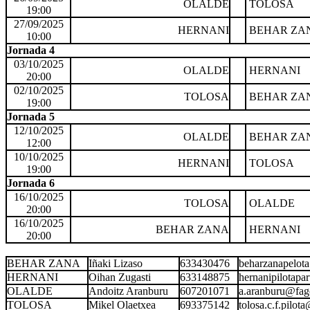
OLALDE
TOLOSA
19:00
27/09/2025
HERNANI
BEHAR ZA
10:00
Jornada 4
03/10/2025
OLALDE
HERNANI
20:00
02/10/2025
TOLOSA
BEHAR ZA
19:00
Jornada 5
12/10/2025
OLALDE
BEHAR ZA
12:00
10/10/2025
HERNANI
TOLOSA
19:00
Jornada 6
16/10/2025
TOLOSA
OLALDE
20:00
16/10/2025
BEHAR ZANA
HERNANI
20:00
BEHAR ZANA
Iñaki Lizaso
633430476
beharzanapelo
HERNANI
Oihan Zugasti
633148875
hernanipilotap
OLALDE
Andoitz Aranburu
607201071
a.aranburu@fag
TOLOSA
Mikel Olaetxea
693375142
tolosa.c.f.pilo