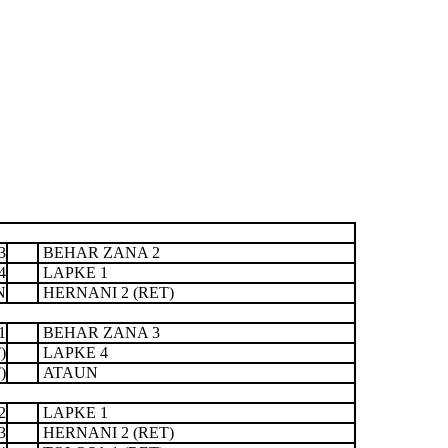
3
BEHAR ZANA 2
4
LAPKE 1
N
HERNANI 2 (RET)
1
BEHAR ZANA 3
)
LAPKE 4
)
ATAUN
2
LAPKE 1
3
HERNANI 2 (RET)