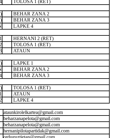
4
TOLOSA 1 (RET)
)
BEHAR ZANA 2
)
BEHAR ZANA 3
N
LAPKE 4
1
HERNANI 2 (RET)
2
TOLOSA 1 (RET)
3
ATAUN
)
LAPKE 1
N
BEHAR ZANA 2
4
BEHAR ZANA 3
)
TOLOSA 1 (RET)
1
ATAUN
2
LAPKE 4
ataunkirolelkartea@gmail.com
beharzanapelota@gmail.com
beharzanapelota@gmail.com
hernanipilotapartidak@gmail.com
orduguztietan@gmail.com